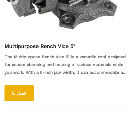
Multipurpose Bench Vice 5"
The Multipurpose Bench Vice 5" is a versatile tool designed
for secure clamping and holding of various materials while
you work. With a 5-inch jaw width, it can accommodate a
range of sizes, making it ideal for woodworking,
metalworking, and general repairs. The sturdy construction
اتصل بنا
ensures durability and stability, while the swivel base allows
for easy adjustment and positioning. This bench vice is a
must-have for any workshop, providing reliable support for
your projects.